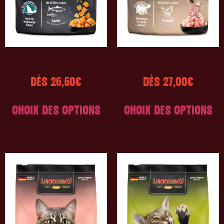
LEONARDO ADULT POISSON
LEONARDO ADULT GF MAXI
DÈS
26,50
€
DÈS
27,00
€
CHOIX DES OPTIONS
CHOIX DES OPTIONS