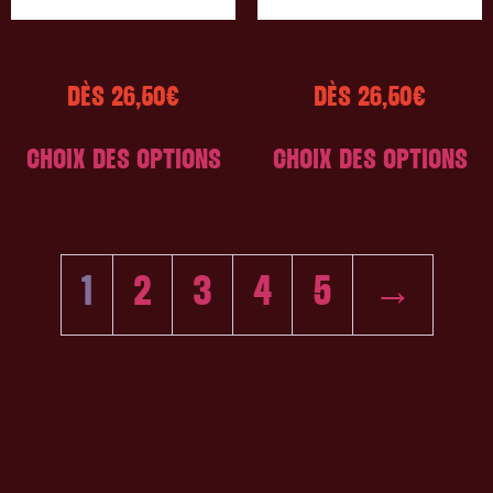
LEONARDO ADULT LIGHT & STÉRILISÉ
LEONARDO SENIOR
DÈS
26,50
€
DÈS
26,50
€
CHOIX DES OPTIONS
CHOIX DES OPTIONS
1
2
3
4
5
→