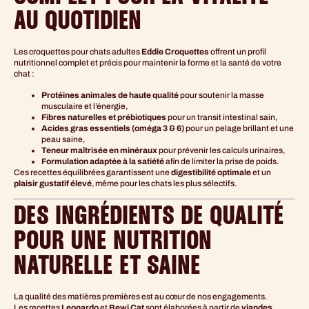
AU QUOTIDIEN
Les croquettes pour chats adultes
Eddie Croquettes
offrent un profil
nutritionnel complet et précis pour maintenir la forme et la santé de votre
chat :
Protéines animales de haute qualité
pour soutenir la masse
musculaire et l’énergie,
Fibres naturelles et prébiotiques
pour un transit intestinal sain,
Acides gras essentiels (oméga 3 & 6)
pour un pelage brillant et une
peau saine,
Teneur maîtrisée en minéraux
pour prévenir les calculs urinaires,
Formulation adaptée à la satiété
afin de limiter la prise de poids.
Ces recettes équilibrées garantissent une
digestibilité optimale
et un
plaisir gustatif élevé
, même pour les chats les plus sélectifs.
DES INGRÉDIENTS DE QUALITÉ
POUR UNE NUTRITION
NATURELLE ET SAINE
La qualité des matières premières est au cœur de nos engagements.
Les recettes
Leonardo
et
Bewi Cat
sont élaborées à partir de
viandes