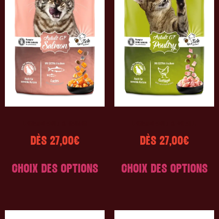
LEONARDO ADULT GF SAUMON
LEONARDO ADULT GF VOLAILLE
DÈS
27,00
€
DÈS
27,00
€
CHOIX DES OPTIONS
CHOIX DES OPTIONS