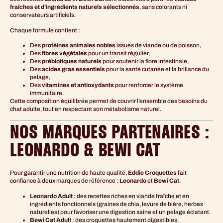
fraîches et d’ingrédients naturels sélectionnés
, sans colorants ni
conservateurs artificiels.
Chaque formule contient :
Des
protéines animales nobles
issues de viande ou de poisson,
Des
fibres végétales
pour un transit régulier,
Des
prébiotiques naturels
pour soutenir la flore intestinale,
Des
acides gras essentiels
pour la santé cutanée et la brillance du
pelage,
Des
vitamines et antioxydants
pour renforcer le système
immunitaire.
Cette composition équilibrée permet de couvrir l’ensemble des besoins du
chat adulte, tout en respectant son métabolisme naturel.
NOS MARQUES PARTENAIRES :
LEONARDO & BEWI CAT
Pour garantir une nutrition de haute qualité,
Eddie Croquettes
fait
confiance à deux marques de référence :
Leonardo
et
Bewi Cat
.
Leonardo Adult
: des recettes riches en viande fraîche et en
ingrédients fonctionnels (graines de chia, levure de bière, herbes
naturelles) pour favoriser une digestion saine et un pelage éclatant.
Bewi Cat Adult
: des croquettes hautement digestibles,