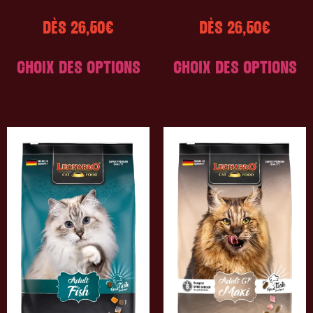
LEONARDO ADULT CANARD
LEONARDO ADULT AGNEAU
DÈS
26,50
€
DÈS
26,50
€
CHOIX DES OPTIONS
CHOIX DES OPTIONS