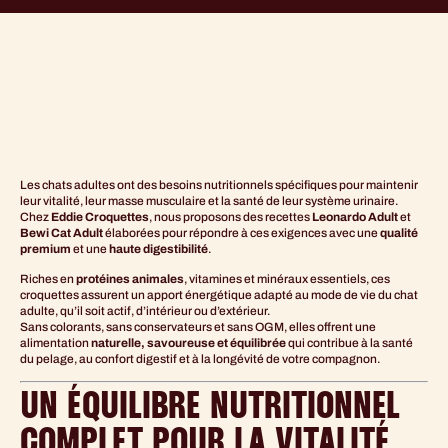
UNE ALIMENTATION
ÉQUILIBRÉE POUR CHATS
ADULTES EXIGEANTS
Les chats adultes ont des besoins nutritionnels spécifiques pour maintenir
leur vitalité, leur masse musculaire et la santé de leur système urinaire.
Chez
Eddie Croquettes
, nous proposons des recettes
Leonardo Adult
et
Bewi Cat Adult
élaborées pour répondre à ces exigences avec une
qualité
premium
et une
haute digestibilité
.
Riches en
protéines animales
, vitamines et minéraux essentiels, ces
croquettes assurent un apport énergétique adapté au mode de vie du chat
adulte, qu’il soit actif, d’intérieur ou d’extérieur.
Sans colorants, sans conservateurs et sans OGM, elles offrent une
alimentation
naturelle, savoureuse et équilibrée
qui contribue à la santé
du pelage, au confort digestif et à la longévité de votre compagnon.
UN ÉQUILIBRE NUTRITIONNEL
COMPLET POUR LA VITALITÉ