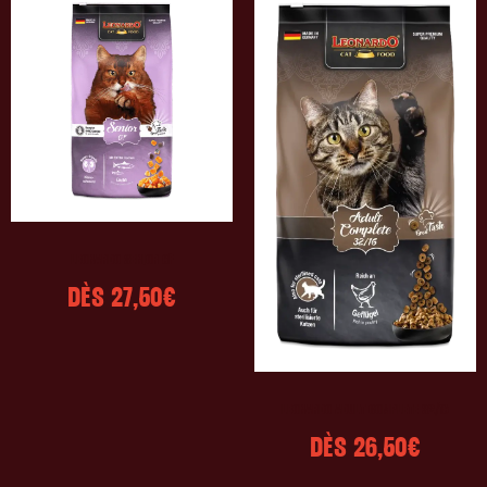
LEONARDO SENIOR GF
DÈS
27,50
€
LEONARDO ADULT COMPLETE 32/16
DÈS
26,50
€