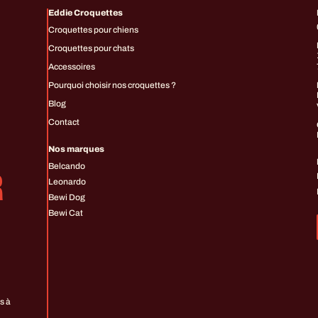
Eddie Croquettes
Croquettes pour chiens
Croquettes pour chats
Accessoires
Pourquoi choisir nos croquettes ?
Blog
Contact
Nos marques
Belcando
R
Leonardo
Bewi Dog
Bewi Cat
s à