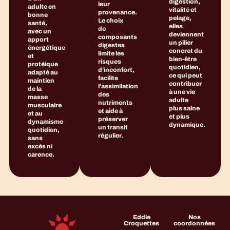
digestion,
leur
adulte en
vitalité et
provenance.
bonne
pelage,
Le choix
santé,
elles
de
avec un
deviennent
composants
apport
un pilier
digestes
énergétique
concret du
limite les
et
bien-être
risques
protéique
quotidien,
d’inconfort,
adapté au
ce qui peut
facilite
maintien
contribuer
l’assimilation
de la
à une vie
des
masse
adulte
nutriments
musculaire
plus saine
et aide à
et au
et plus
préserver
dynamisme
dynamique.
un transit
quotidien,
régulier.
sans
excès ni
carence.
Eddie
Nos
Croquettes
coordonnées