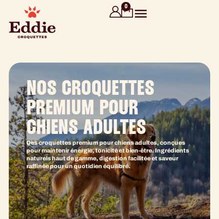
contenu
0
principal
NOS CROQUETTES
PREMIUM POUR
CHIENS ADULTES
Des croquettes premium pour chiens adultes, conçues
pour maintenir énergie, tonicité et bien-être. Ingrédients
naturels haut de gamme, digestion facilitée et saveur
raffinée pour un quotidien équilibré.