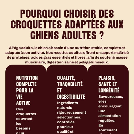
POURQUOI CHOISIR DES
CROQUETTES ADAPTÉES AUX
CHIENS ADULTES ?
À l’âge adulte, le chien a besoin d’une nutrition stable, complète et
adaptée à son activité. Nos recettes adultes offrent un apport maîtrisé
de protéines, acides gras essentiels et fibres, afin de soutenir masse
musculaire, digestion saine et pelage lumineux.
NUTRITION
QUALITÉ,
PLAISIR,
COMPLÈTE
TRAÇABILITÉ
SANTÉ ET
POUR LA
ET
LONGÉVITÉ
VIE
DIGESTIBILITÉ
Savoureuses,
elles
ACTIVE
Ingrédients
encouragent
naturels
Ces
une
rigoureusement
croquettes
alimentation
sélectionnés,
couvrent
régulière.
contrôlés
les
En
pour leur
besoins
soutenant
qualité et
d’un