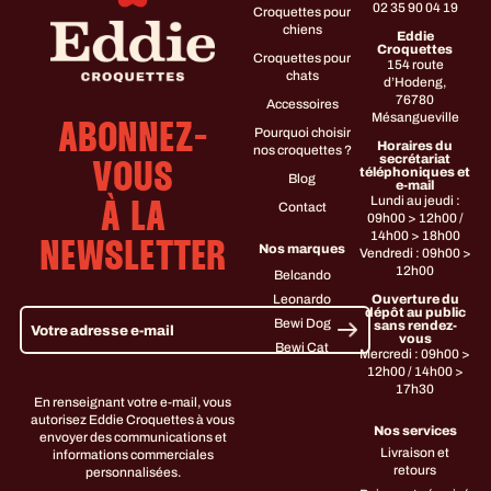
02 35 90 04 19
Croquettes pour
chiens
Eddie
Croquettes
Croquettes pour
154 route
chats
d’Hodeng,
76780
Accessoires
Mésangueville
ABONNEZ-
Pourquoi choisir
Horaires du
nos croquettes ?
secrétariat
VOUS
téléphoniques et
Blog
e-mail
Lundi au jeudi :
Contact
À LA
09h00 > 12h00 /
14h00 > 18h00
NEWSLETTER
Nos marques
Vendredi : 09h00 >
12h00
Belcando
Leonardo
Ouverture du
dépôt au public
Bewi Dog
sans rendez-
vous
Bewi Cat
Mercredi : 09h00 >
12h00 / 14h00 >
17h30
En renseignant votre e-mail, vous
autorisez Eddie Croquettes à vous
Nos services
envoyer des communications et
Livraison et
informations commerciales
retours
personnalisées.