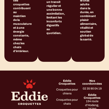
ces
le chat
un transit
croquettes
adulte
régulier et
contribuent
dans la
une bonne
au
durée, en
assimilation,
maintien
combinant
limitant les
de la
plaisir
inconforts
musculature
alimentaire,
digestifs
et à une
vitalité et
au
énergie
soutien
quotidien.
constante,
global de
même
la santé.
chez les
chats
d’intérieur.
Eddie
Nos
Croquettes
coordonnées
02 35 90 04 19
Croquettes pour
chiens
Eddie
Croquettes
Croquettes pour
154 route
chats
d’Hodeng,