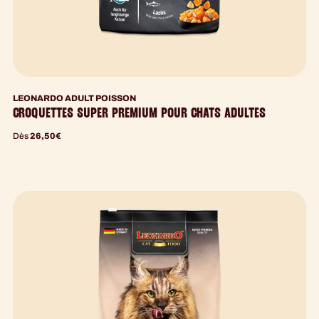
LEONARDO ADULT POISSON
CROQUETTES SUPER PREMIUM POUR CHATS ADULTES
Dès
26,50
€