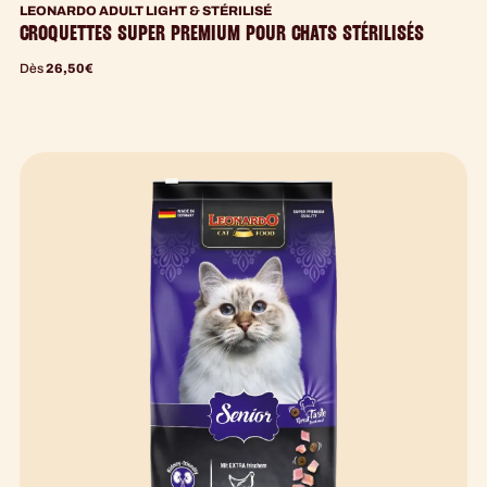
LEONARDO ADULT LIGHT & STÉRILISÉ
CROQUETTES SUPER PREMIUM POUR CHATS STÉRILISÉS
Dès
26,50
€