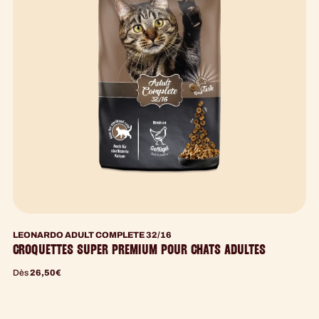
LEONARDO ADULT COMPLETE 32/16
CROQUETTES SUPER PREMIUM POUR CHATS ADULTES
Dès
26,50
€