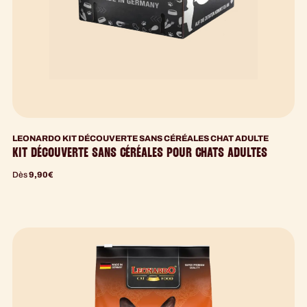
LEONARDO KIT DÉCOUVERTE SANS CÉRÉALES CHAT ADULTE
KIT DÉCOUVERTE SANS CÉRÉALES POUR CHATS ADULTES
Dès
9,90
€