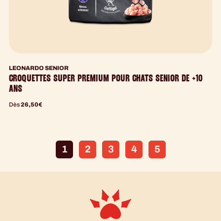
LEONARDO SENIOR
CROQUETTES SUPER PREMIUM POUR CHATS SENIOR DE +10
ANS
Dès
26,50
€
1
2
3
4
5