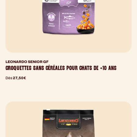
LEONARDO SENIOR GF
CROQUETTES SANS CÉRÉALES POUR CHATS DE +10 ANS
Dès
27,50
€