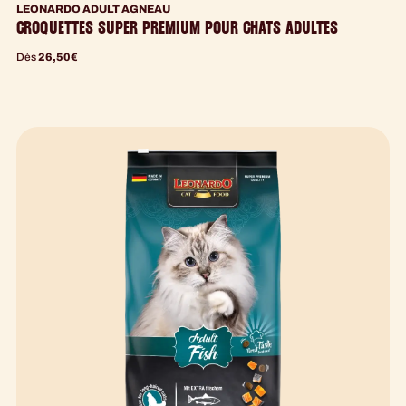
LEONARDO ADULT AGNEAU
CROQUETTES SUPER PREMIUM POUR CHATS ADULTES
Dès
26,50
€