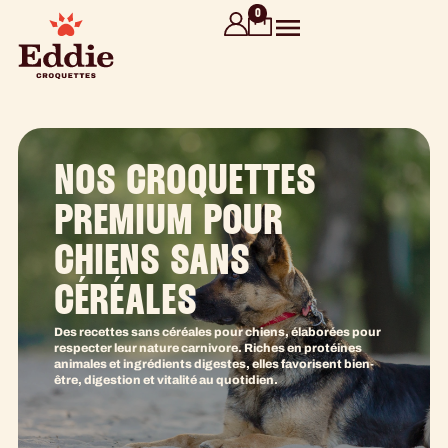
contenu
0
principal
NOS CROQUETTES
PREMIUM POUR
CHIENS SANS
CÉRÉALES
Des recettes sans céréales pour chiens, élaborées pour
respecter leur nature carnivore. Riches en protéines
animales et ingrédients digestes, elles favorisent bien-
être, digestion et vitalité au quotidien.