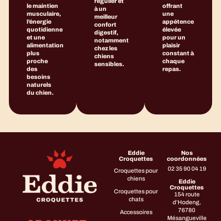
régulier et
le maintien
offrant
à un
musculaire,
une
meilleur
l’énergie
appétence
confort
quotidienne
élevée
digestif,
et une
pour un
notamment
alimentation
plaisir
chez les
plus
constant à
chiens
proche
chaque
sensibles.
des
repas.
besoins
naturels
du chien.
Eddie
Nos
Croquettes
coordonnées
02 35 90 04 19
Croquettes pour
chiens
Eddie
Croquettes
Croquettes pour
154 route
chats
d’Hodeng,
76780
Accessoires
Mésangueville