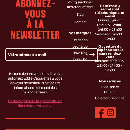
ABONNEZ-
Pourquoi choisir
Horaires du
nos croquettes ?
secrétariat
VOUS
téléphoniques et
Blog
e-mail
Lundi au jeudi :
Contact
À LA
09h00 > 12h00 /
14h00 > 18h00
NEWSLETTER
Nos marques
Vendredi : 09h00 >
12h00
Belcando
Leonardo
Ouverture du
dépôt au public
Bewi Dog
sans rendez-
vous
Bewi Cat
Mercredi : 09h00 >
12h00 / 14h00 >
17h30
En renseignant votre e-mail, vous
autorisez Eddie Croquettes à vous
Nos services
envoyer des communications et
Livraison et
informations commerciales
retours
personnalisées.
Paiement sécurisé
En savoir plus sur la gestion de vos
données et vos droits.