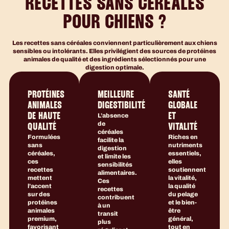
RECETTES SANS CÉRÉALES
POUR CHIENS ?
Les recettes sans céréales conviennent particulièrement aux chiens
sensibles ou intolérants. Elles privilégient des sources de protéines
animales de qualité et des ingrédients sélectionnés pour une
digestion optimale.
PROTÉINES
MEILLEURE
SANTÉ
ANIMALES
DIGESTIBILITÉ
GLOBALE
DE HAUTE
L’absence
ET
de
QUALITÉ
VITALITÉ
céréales
Formulées
Riches en
facilite la
sans
nutriments
digestion
céréales,
essentiels,
et limite les
ces
elles
sensibilités
recettes
soutiennent
alimentaires.
mettent
la vitalité,
Ces
l’accent
la qualité
recettes
sur des
du pelage
contribuent
protéines
et le bien-
à un
animales
être
transit
premium,
général,
plus
favorisant
tout en