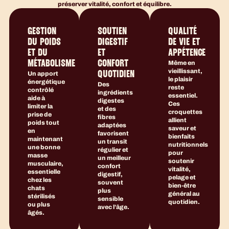
préserver vitalité, confort et équilibre.
GESTION
SOUTIEN
QUALITÉ
DU POIDS
DIGESTIF
DE VIE ET
ET DU
ET
APPÉTENCE
MÉTABOLISME
CONFORT
Même en
vieillissant,
Un apport
QUOTIDIEN
le plaisir
énergétique
Des
reste
contrôlé
ingrédients
essentiel.
aide à
digestes
Ces
limiter la
et des
croquettes
prise de
fibres
allient
poids tout
adaptées
saveur et
en
favorisent
bienfaits
maintenant
un transit
nutritionnels
une bonne
régulier et
pour
masse
un meilleur
soutenir
musculaire,
confort
vitalité,
essentielle
digestif,
pelage et
chez les
souvent
bien-être
chats
plus
général au
stérilisés
sensible
quotidien.
ou plus
avec l’âge.
âgés.