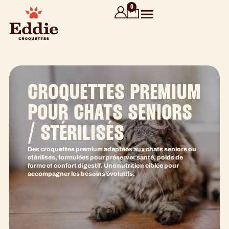
contenu
0
principal
CROQUETTES PREMIUM
POUR CHATS SENIORS
/ STÉRILISÉS
Des croquettes premium adaptées aux chats seniors ou
stérilisés, formulées pour préserver santé, poids de
forme et confort digestif. Une nutrition ciblée pour
accompagner les besoins évolutifs.