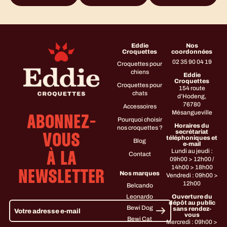
Eddie
Nos
Croquettes
coordonnées
02 35 90 04 19
Croquettes pour
chiens
Eddie
Croquettes
Croquettes pour
154 route
chats
d’Hodeng,
76780
Accessoires
Mésangueville
ABONNEZ-
Pourquoi choisir
Horaires du
nos croquettes ?
secrétariat
VOUS
téléphoniques et
Blog
e-mail
Lundi au jeudi :
Contact
À LA
09h00 > 12h00 /
14h00 > 18h00
NEWSLETTER
Nos marques
Vendredi : 09h00 >
12h00
Belcando
Leonardo
Ouverture du
dépôt au public
Bewi Dog
sans rendez-
vous
Bewi Cat
Mercredi : 09h00 >