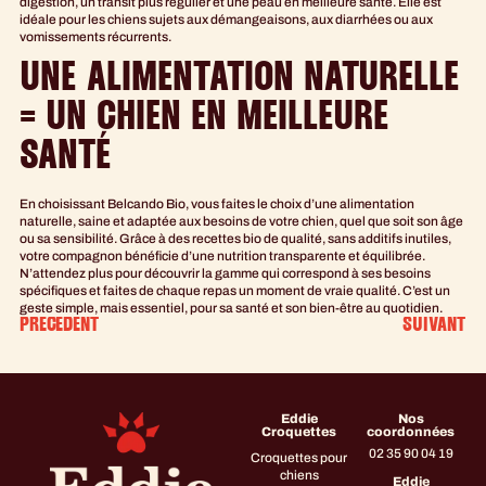
digestion, un transit plus régulier et une peau en meilleure santé. Elle est
idéale pour les chiens sujets aux démangeaisons, aux diarrhées ou aux
vomissements récurrents.
UNE ALIMENTATION NATURELLE
= UN CHIEN EN MEILLEURE
SANTÉ
En choisissant Belcando Bio, vous faites le choix d’une alimentation
naturelle, saine et adaptée aux besoins de votre chien, quel que soit son âge
ou sa sensibilité. Grâce à des recettes bio de qualité, sans additifs inutiles,
votre compagnon bénéficie d’une nutrition transparente et équilibrée.
N’attendez plus pour découvrir la gamme qui correspond à ses besoins
spécifiques et faites de chaque repas un moment de vraie qualité. C’est un
geste simple, mais essentiel, pour sa santé et son bien-être au quotidien.
PRÉCÉDENT
SUIVANT
Eddie
Nos
Croquettes
coordonnées
02 35 90 04 19
Croquettes pour
chiens
Eddie