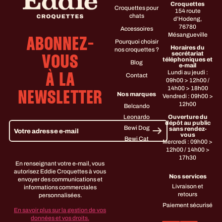
Croquettes
Croquettes pour
154 route
chats
d’Hodeng,
76780
Accessoires
Mésangueville
ABONNEZ-
Pourquoi choisir
Horaires du
nos croquettes ?
secrétariat
VOUS
téléphoniques et
Blog
e-mail
Lundi au jeudi :
Contact
À LA
09h00 > 12h00 /
14h00 > 18h00
NEWSLETTER
Nos marques
Vendredi : 09h00 >
12h00
Belcando
Leonardo
Ouverture du
dépôt au public
Bewi Dog
sans rendez-
vous
Bewi Cat
Mercredi : 09h00 >
12h00 / 14h00 >
17h30
En renseignant votre e-mail, vous
autorisez Eddie Croquettes à vous
Nos services
envoyer des communications et
Livraison et
informations commerciales
retours
personnalisées.
Paiement sécurisé
En savoir plus sur la gestion de vos
données et vos droits.