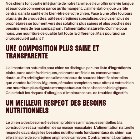
Nos chiens font partie intégrante de notre famille, et leur offrir une vie longue
et épanouie commence par ce qu’ils mangent. L’alimentation joue un rôle
central dans la santé et le bien-être de votre chien. Face à une offre toujours
plus large de croquettes, pâtées et régimes spécialisés, de plus en plus de
propriétaires se tournent vers des solutions plus saines et plus proches des
besoins réels de leur compagnon :
l’alimentation naturelle
. Comme pour
nous, une nourriture de qualité fait toute la différence. Mais pourquoi ce
choix séduit-il autant ?
UNE COMPOSITION PLUS SAINE ET
TRANSPARENTE
L’alimentation naturelle pour chien se distingue par une
liste d’ingrédients
clairs
, sans additifs chimiques, colorants artificiels ou conservateurs
douteux. En privilégiant des aliments issus de sources identifiables telles
que viandes fraîches, légumes, céréales complètes, vous offrez à votre chien
une nourriture
plus digeste et respectueuse
de ses besoins biologiques.
Cela réduit les risques d’allergies, d’intolérances ou de troubles digestifs.
UN MEILLEUR RESPECT DES BESOINS
NUTRITIONNELS
Le chien a des besoins élevés en protéines animales, essentielles à la
construction et au maintien de sa masse musculaire. L’alimentation naturelle
respecte davantage
les besoins nutritionnels fondamentaux
du chien, car
elle s’inspire de son régime originel de carnivore. Contrairement à certaines