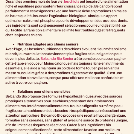
Durant les premiers mois de leur vie,
les chiots
ont besoin d’une alimentation
riche et équilibrée pour soutenir leur croissance rapide. Belcando répond
parfaitement à ces exigences avec une formule riche en protéines animales
de haute qualité, issues de l’agriculture biologique, ainsi qu’un apport
optimal en calcium et phosphore pour le développement des os et des dents.
Les ingrédients sont soigneusement sélectionnés pour leur digestibilité, ce
qui facilite la transition alimentaire et limite les troubles digestifs fréquents
chez les jeunes chiens.
Nutrition adaptée aux chiens seniors
Avec l’âge, les besoins nutritionnels des chiens évoluent : leur métabolisme
ralentit, leurs articulations deviennent plus fragiles et leur digestion peut
devenir plus délicate.
Belcando Bio Senior
a été pensée pour accompagner
cette étape en douceur. Moins calorique mais toujours riche en nutriments
essentiels, elle aide à maintenir un poids de forme tout en préservant la
masse musculaire grâce à des protéines digestes et de qualité. C’est une
alimentation bienveillante, conçue pour offrir une vieillesse confortable et
active à votre compagnon.
Solutions pour chiens sensibles
Belcando Bio propose des formules hypoallergéniques avec des sources
protéiques alternatives pour les chiens présentant des intolérances
alimentaires. Intolérances alimentaires, troubles digestifs ou même peau
fragile, certains chiens ont des besoins très spécifiques qui nécessitent une
attention particulière. Belcando Bio propose une recette hypoallergénique,
formulée sans céréales, sans gluten et avec une source de protéines unique,
afin de limiter les risques de réactions. Grâce à ses ingrédients bio
soigneusement sélectionnés, cette alimentation favorise une meilleure