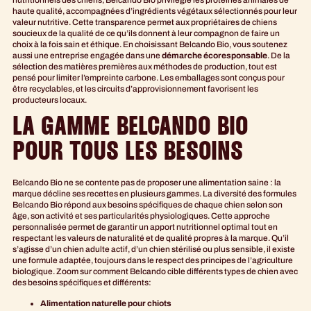
nutritionnels des chiens, Belcando Bio privilégie les protéines animales de
haute qualité, accompagnées d’ingrédients végétaux sélectionnés pour leur
valeur nutritive. Cette transparence permet aux propriétaires de chiens
soucieux de la qualité de ce qu’ils donnent à leur compagnon de faire un
choix à la fois sain et éthique. En choisissant Belcando Bio, vous soutenez
aussi une entreprise engagée dans une
démarche écoresponsable
. De la
sélection des matières premières aux méthodes de production, tout est
pensé pour limiter l’empreinte carbone. Les emballages sont conçus pour
être recyclables, et les circuits d’approvisionnement favorisent les
producteurs locaux.
LA GAMME BELCANDO BIO
POUR TOUS LES BESOINS
Belcando Bio ne se contente pas de proposer une alimentation saine : la
marque décline ses recettes en plusieurs gammes. La diversité des formules
Belcando Bio répond aux besoins spécifiques de chaque chien selon son
âge, son activité et ses particularités physiologiques. Cette approche
personnalisée permet de garantir un apport nutritionnel optimal tout en
respectant les valeurs de naturalité et de qualité propres à la marque. Qu’il
s’agisse d’un chien adulte actif, d’un chien stérilisé ou plus sensible, il existe
une formule adaptée, toujours dans le respect des principes de l’agriculture
biologique. Zoom sur comment Belcando cible différents types de chien avec
des besoins spécifiques et différents:
Alimentation naturelle pour chiots