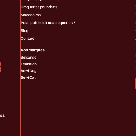
Croquettes pour chats
Accessoires
Pourquoi choisir nos croquettes ?
Blog
Contact
Nos marques
Belcando
R
Leonardo
Bewi Dog
Bewi Cat
s à