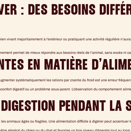
VER : DES BESOINS DIFFÉ
ien vivant majoritairement à l’extérieur ou pratiquant une activité régulière n’a
nnement permet de mieux répondre aux besoins réels de l’animal, sans excès ni c
TES EN MATIÈRE D’ALIM
Augmenter systématiquement les rations par crainte du froid est une erreur fréquent
nconfort digestif ou un problème sous-jacent. L’observation du comportement alimen
 DIGESTION PENDANT LA 
es animaux âgés ou fragiles. Une alimentation difficile à digérer peut accentuer le
être général du chien ou du chat et favorise un bon niveau d’énergie tout au long 