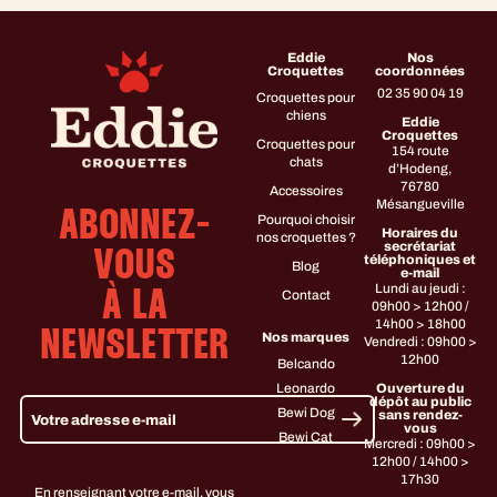
Eddie
Nos
Croquettes
coordonnées
02 35 90 04 19
Croquettes pour
chiens
Eddie
Croquettes
Croquettes pour
154 route
chats
d’Hodeng,
76780
Accessoires
Mésangueville
ABONNEZ-
Pourquoi choisir
Horaires du
nos croquettes ?
secrétariat
VOUS
téléphoniques et
Blog
e-mail
Lundi au jeudi :
Contact
À LA
09h00 > 12h00 /
14h00 > 18h00
NEWSLETTER
Nos marques
Vendredi : 09h00 >
12h00
Belcando
Leonardo
Ouverture du
dépôt au public
Bewi Dog
sans rendez-
vous
Bewi Cat
Mercredi : 09h00 >
12h00 / 14h00 >
17h30
En renseignant votre e-mail, vous