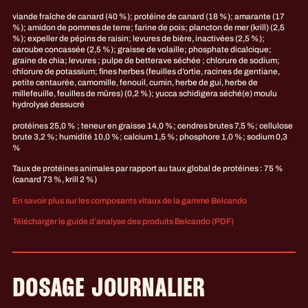
viande fraîche de canard (40 %); protéine de canard (18 %); amarante (17
%); amidon de pommes de terre; farine de pois; plancton de mer (krill) (2,5
%); expeller de pépins de raisin; levures de bière, inactivées (2,5 %);
caroube concassée (2,5 %); graisse de volaille; phosphate dicalcique;
graine de chia; levures ; pulpe de betterave séchée ; chlorure de sodium;
chlorure de potassium; fines herbes (feuilles d’ortie, racines de gentiane,
petite centaurée, camomille, fenouil, cumin, herbe de gui, herbe de
millefeuille, feuilles de mûres) (0,2 %); yucca schidigera séché(e) moulu
hydrolysé dessucré
protéines 25,0 % ; teneur en graisse 14,0 %; cendres brutes 7,5 %; cellulose
brute 3,2 %; humidité 10,0 %; calcium 1,5 %; phosphore 1,0 %; sodium 0,3
%
Taux de protéines animales par rapport au taux global de protéines : 75 %
(canard 73 %, krill 2 %)
En savoir plus sur les composants vitaux de la gamme Belcando
Télécharger le guide d’analyse des produits Belcando (PDF)
DOSAGE JOURNALIER