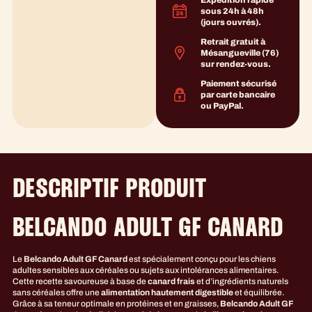
sous 24h à 48h
(jours ouvrés).
Retrait gratuit à
Mésangueville (76)
sur rendez-vous.
Paiement sécurisé
par carte bancaire
ou PayPal.
DESCRIPTIF PRODUIT
BELCANDO ADULT GF CANARD
Le
Belcando Adult GF Canard
est spécialement conçu pour les chiens
adultes sensibles aux céréales ou sujets aux intolérances alimentaires.
Cette recette savoureuse à base de
canard frais
et d’ingrédients naturels
sans céréales offre une
alimentation hautement digestible
et équilibrée.
Grâce à sa teneur optimale en protéines et en graisses,
Belcando Adult GF