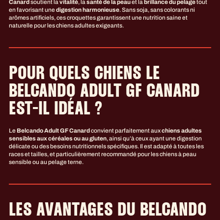
Canard
soutient la
vitalité
, la
santé de la peau
et la
brillance du pelage
tout
en favorisant une
digestion harmonieuse
. Sans soja, sans colorants ni
arômes artificiels, ces croquettes garantissent une nutrition saine et
naturelle pour les chiens adultes exigeants.
POUR QUELS CHIENS LE
BELCANDO ADULT GF CANARD
EST-IL IDÉAL ?
Le
Belcando Adult GF Canard
convient parfaitement aux
chiens adultes
sensibles aux céréales ou au gluten
, ainsi qu’à ceux ayant une digestion
délicate ou des besoins nutritionnels spécifiques. Il est adapté à toutes les
races et tailles, et particulièrement recommandé pour les chiens à peau
sensible ou au pelage terne.
LES AVANTAGES DU BELCANDO