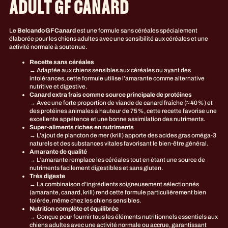
ADULT GF CANARD
Le
Belcando GF Canard
est une formule sans céréales spécialement
élaborée pour les chiens adultes avec une sensibilité aux céréales et une
activité normale à soutenue.
Recette sans céréales
→ Adaptée aux chiens sensibles aux céréales ou ayant des
intolérances, cette formule utilise l’amarante comme alternative
nutritive et digestive.
Canard extra frais comme source principale de protéines
→ Avec une forte proportion de viande de canard fraîche (≈ 40 %) et
des protéines animales à hauteur de 75 %, cette recette favorise une
excellente appétence et une bonne assimilation des nutriments.
Super‑aliments riches en nutriments
→ L’ajout de plancton de mer (krill) apporte des acides gras oméga‑3
naturels et des substances vitales favorisant le bien‑être général.
Amarante de qualité
→ L’amarante remplace les céréales tout en étant une source de
nutriments facilement digestibles et sans gluten.
Très digeste
→ La combinaison d’ingrédients soigneusement sélectionnés
(amarante, canard, krill) rend cette formule particulièrement bien
tolérée, même chez les chiens sensibles.
Nutrition complète et équilibrée
→ Conçue pour fournir tous les éléments nutritionnels essentiels aux
chiens adultes avec une activité normale ou accrue, garantissant