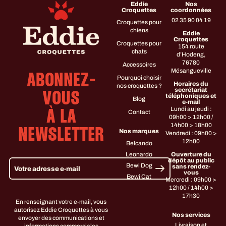
Eddie
Nos
Croquettes
coordonnées
02 35 90 04 19
Croquettes pour
chiens
Eddie
Croquettes
Croquettes pour
154 route
chats
d’Hodeng,
76780
Accessoires
Mésangueville
ABONNEZ-
Pourquoi choisir
Horaires du
nos croquettes ?
secrétariat
VOUS
téléphoniques et
Blog
e-mail
Lundi au jeudi :
Contact
À LA
09h00 > 12h00 /
14h00 > 18h00
NEWSLETTER
Nos marques
Vendredi : 09h00 >
12h00
Belcando
Leonardo
Ouverture du
dépôt au public
Bewi Dog
sans rendez-
vous
Bewi Cat
Mercredi : 09h00 >
12h00 / 14h00 >
17h30
En renseignant votre e-mail, vous
autorisez Eddie Croquettes à vous
Nos services
envoyer des communications et
Livraison et
informations commerciales