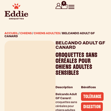
contenu
0
principal
ACCUEIL
/
CHIENS
/
CHIENS ADULTES
/ BELCANDO ADULT GF
CANARD
BELCANDO ADULT GF
CANARD
CROQUETTES SANS
CÉRÉALES POUR
CHIENS ADULTES
SENSIBLES
Description
Bénéfices
Belcando Adult
TOLÉRANCE
GF Canard
:
croquettes sans
céréales pour
DIGESTION
chiens adultes