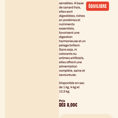
sensibles. À base
ÉQUILIBRE
de canard frais,
elles sont
digestibles, riches
en protéines et
nutriments
essentiels,
favorisent une
digestion
harmonieuse et un
pelage brillant.
Sans soja, ni
colorants ou
arômes artificiels,
elles offrent une
alimentation
complète, saine et
savoureuse.
Disponible en sac
de 1 kg, 4 kg et
12,5 kg.
Prix
DÈS
8,00
€