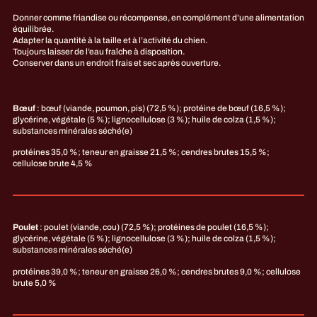
Donner comme friandise ou récompense, en complément d’une alimentation
équilibrée.
Adapter la quantité à la taille et à l’activité du chien.
Toujours laisser de l’eau fraîche à disposition.
Conserver dans un endroit frais et sec après ouverture.
COMPOSITION &
COMPOSANTS ANALYTIQUES
Bœuf
: bœuf (viande, poumon, pis) (72,5 %); protéine de bœuf (16,5 %);
glycérine, végétale (5 %); lignocellulose (3 %); huile de colza (1,5 %);
substances minérales séché(e)
protéines 35,0 %; teneur en graisse 21,5 %; cendres brutes 15,5 %;
cellulose brute 4,5 %
Poulet
: poulet (viande, cou) (72,5 %); protéines de poulet (16,5 %);
glycérine, végétale (5 %); lignocellulose (3 %); huile de colza (1,5 %);
substances minérales séché(e)
protéines 39,0 %; teneur en graisse 26,0 %; cendres brutes 9,0 %; cellulose
brute 5,0 %