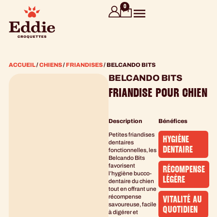
contenu
0
principal
ACCUEIL
/
CHIENS
/
FRIANDISES
/ BELCANDO BITS
BELCANDO BITS
FRIANDISE POUR CHIEN
Description
Bénéfices
Petites friandises
HYGIÈNE
dentaires
DENTAIRE
fonctionnelles, les
Belcando Bits
favorisent
RÉCOMPENSE
l’hygiène bucco-
LÉGÈRE
dentaire du chien
tout en offrant une
récompense
VITALITÉ AU
savoureuse, facile
QUOTIDIEN
à digérer et