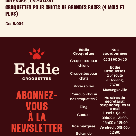
BELCANDO JUNIOR MAXI
CROQUETTES POUR CHIOTS DE GRANDES RACES (4 MOIS ET
PLUS)
Dès
8,00
€
Eddie
Nos
Croquettes
coordonnées
02 35 90 04 19
Croquettes pour
chiens
Eddie
Croquettes
Croquettes pour
154 route
chats
d’Hodeng,
76780
Accessoires
Mésangueville
ABONNEZ-
Pourquoi choisir
Horaires du
nos croquettes ?
secrétariat
VOUS
téléphoniques et
Blog
e-mail
Lundi au jeudi :
Contact
À LA
09h00 > 12h00 /
14h00 > 18h00
NEWSLETTER
Nos marques
Vendredi : 09h00 >
12h00
Belcando