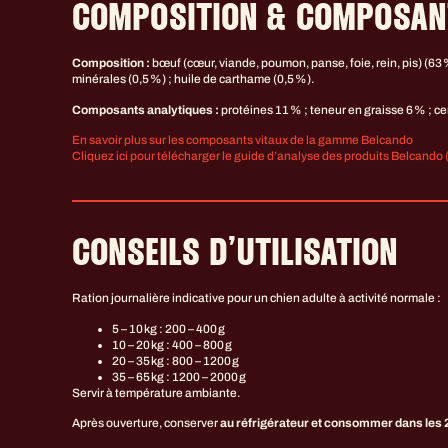
COMPOSITION & COMPOSAN
Composition :
bœuf (cœur, viande, poumon, panse, foie, rein, pis) (63 
minérales (0,5 %) ; huile de carthame (0,5 %).
Composants analytiques :
protéines 11 % ; teneur en graisse 6 % ; ce
En savoir plus sur les composants vitaux de la gamme Belcando
Cliquez ici pour télécharger le guide d’analyse des produits Belcando
CONSEILS D’UTILISATION
Ration journalière indicative pour un chien adulte à activité normale :
5 – 10 kg : 200 – 400 g
10 – 20 kg : 400 – 800 g
20 – 35 kg : 800 – 1200 g
35 – 65 kg : 1200 – 2000 g
Servir à température ambiante.
Après ouverture, conserver
au réfrigérateur et consommer dans les 