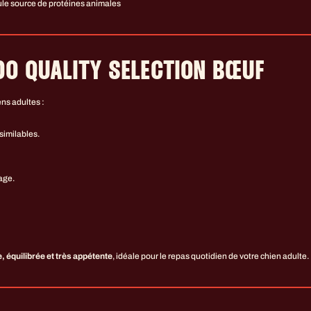
ule source de protéines animales
DO QUALITY SELECTION BŒUF
ns adultes :
similables.
age.
, équilibrée et très appétente
, idéale pour le repas quotidien de votre chien adulte.