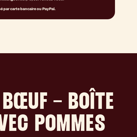
é par carte bancaire ou PayPal.
 BŒUF – BOÎTE
AVEC POMMES