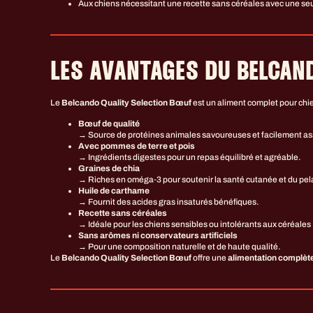
Aux chiens nécessitant une recette sans céréales avec une se
LES AVANTAGES DU BELCAN
Le
Belcando Quality Selection Bœuf
est un aliment complet pour chie
Bœuf de qualité
→ Source de protéines animales savoureuses et facilement as
Avec pommes de terre et pois
→ Ingrédients digestes pour un repas équilibré et agréable.
Graines de chia
→ Riches en oméga‑3 pour soutenir la santé cutanée et du pel
Huile de carthame
→ Fournit des acides gras insaturés bénéfiques.
Recette sans céréales
→ Idéale pour les chiens sensibles ou intolérants aux céréales
Sans arômes ni conservateurs artificiels
→ Pour une composition naturelle et de haute qualité.
Le
Belcando Quality Selection Bœuf
offre une
alimentation complète