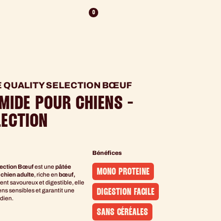
0
 QUALITY SELECTION BŒUF
MIDE POUR CHIENS -
LECTION
Bénéfices
lection Bœuf
est une
pâtée
MONO PROTEINE
chien adulte
, riche en
bœuf,
ment savoureux et digestible, elle
ns sensibles et garantit une
DIGESTION FACILE
dien.
SANS CÉRÉALES