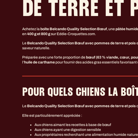
DE TERRE ET 
Achetez la
boîte Belcando Quality Selection Bœuf
, une
pâtée humide
en
400 g et 800 g
sur Eddie-Croquettes.com.
Le
Belcando Quality Selection Bœuf avec pommes de terre et pois
e
saveur naturelle.
Préparée avec une forte proportion de
bœuf (63 % viande, cœur, poumo
l’
huile de carthame
pour fournir des acides gras essentiels favorisant 
POUR QUELS CHIENS LA BOÎT
Le
Belcando Quality Selection Bœuf avec pommes de terre et pois
c
Elle est particulièrement appréciée :
Aux chiens aimant les recettes à base de bœuf
Aux chiens ayant une digestion sensible
Aux propriétaires recherchant une alimentation humide nature