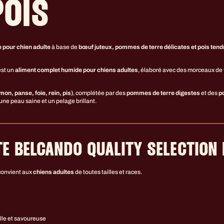
POIS
 pour chien adulte
à base de
bœuf juteux, pommes de terre délicates et pois tend
st un
aliment complet humide pour chiens adultes
, élaboré avec des morceaux de 
n, panse, foie, rein, pis)
, complétée par des
pommes de terre digestes
et des
p
une peau saine et un pelage brillant.
E BELCANDO QUALITY SELECTION 
onvient aux
chiens adultes
de toutes tailles et races.
lle et savoureuse