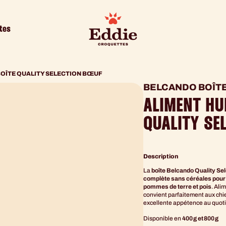
tes
BOÎTE QUALITY SELECTION BŒUF
BELCANDO BOÎTE
ALIMENT HU
QUALITY SE
Description
La
boîte Belcando Quality Se
complète sans céréales pour 
pommes de terre et pois
. Ali
convient parfaitement aux chie
excellente appétence au quoti
Disponible en
400 g et 800 g