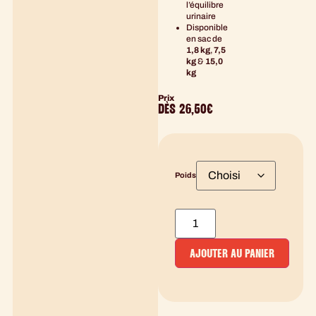
l’équilibre
urinaire
Disponible
en sac de
1,8 kg
,
7,5
kg
&
15,0
kg
Prix
DÈS
26,50
€
Poids
AJOUTER AU PANIER