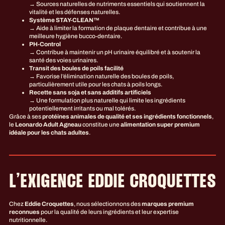
→ Sources naturelles de nutriments essentiels qui soutiennent la
vitalité et les défenses naturelles.
Système STAY-CLEAN™
→ Aide à limiter la formation de plaque dentaire et contribue à une
meilleure hygiène bucco-dentaire.
PH-Control
→ Contribue à maintenir un pH urinaire équilibré et à soutenir la
santé des voies urinaires.
Transit des boules de poils facilité
→ Favorise l’élimination naturelle des boules de poils,
particulièrement utile pour les chats à poils longs.
Recette sans soja et sans additifs artificiels
→ Une formulation plus naturelle qui limite les ingrédients
potentiellement irritants ou mal tolérés.
Grâce à ses
protéines animales de qualité et ses ingrédients fonctionnels
,
le
Leonardo Adult Agneau
constitue une
alimentation super premium
idéale pour les chats adultes
.
L’EXIGENCE EDDIE CROQUETTES
Chez
Eddie Croquettes
, nous sélectionnons des
marques premium
reconnues
pour la qualité de leurs ingrédients et leur expertise
nutritionnelle.