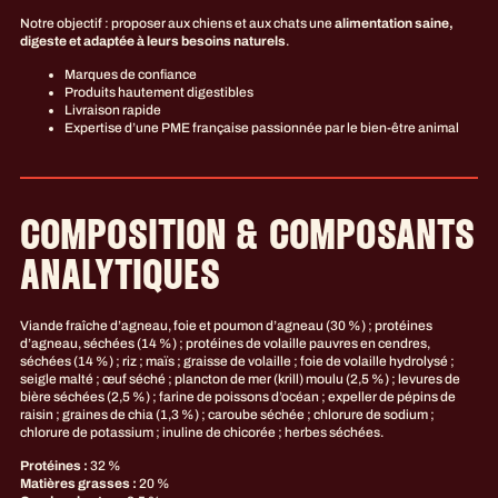
Notre objectif : proposer aux chiens et aux chats une
alimentation saine,
digeste et adaptée à leurs besoins naturels
.
Marques de confiance
Produits hautement digestibles
Livraison rapide
Expertise d’une PME française passionnée par le bien-être animal
COMPOSITION & COMPOSANTS
ANALYTIQUES
Viande fraîche d’agneau, foie et poumon d’agneau (30 %) ; protéines
d’agneau, séchées (14 %) ; protéines de volaille pauvres en cendres,
séchées (14 %) ; riz ; maïs ; graisse de volaille ; foie de volaille hydrolysé ;
seigle malté ; œuf séché ; plancton de mer (krill) moulu (2,5 %) ; levures de
bière séchées (2,5 %) ; farine de poissons d’océan ; expeller de pépins de
raisin ; graines de chia (1,3 %) ; caroube séchée ; chlorure de sodium ;
chlorure de potassium ; inuline de chicorée ; herbes séchées.
Protéines :
32 %
Matières grasses :
20 %