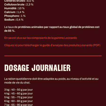
Cendres brutes :
8,5 %
Cellulose brute :
2,3 %
Humidité :
10 %
Calcium :
1,4 %
Phosphore :
1 %
Sodium :
0,4 %
Le taux de
protéines animales par rapport au taux global de protéines est
de 85 %
.
En savoir plus sur les composants de la gamme Leonardo
Cliquez ici pour télécharger le guide d’analyse des produits Leonardo (PDF)
DOSAGE JOURNALIER
La ration quotidienne doit être adaptée au poids, au niveau d’activité et au
mode de vie du chat.
3 kg : 40 – 50 g par jour
4 kg : 45 – 60 g par jour
5 kg : 55 – 70 g par jour
6 kg : 60 – 80 g par jour
7 kg : 65 – 90 g par jour