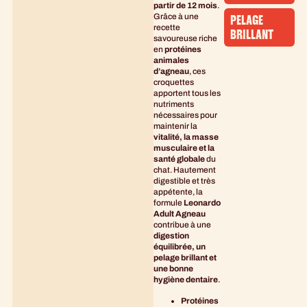
partir de 12 mois
.
Grâce à une
PELAGE
recette
BRILLANT
savoureuse riche
en
protéines
animales
d’agneau
, ces
croquettes
apportent tous les
nutriments
nécessaires pour
maintenir la
vitalité, la masse
musculaire et la
santé globale
du
chat. Hautement
digestible et très
appétente, la
formule
Leonardo
Adult Agneau
contribue à une
digestion
équilibrée, un
pelage brillant et
une bonne
hygiène dentaire
.
Protéines