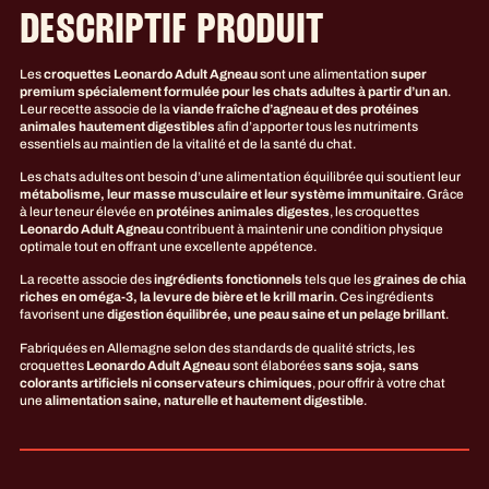
DESCRIPTIF PRODUIT
Les
croquettes Leonardo Adult Agneau
sont une alimentation
super
premium spécialement formulée pour les chats adultes à partir d’un an
.
Leur recette associe de la
viande fraîche d’agneau et des protéines
animales hautement digestibles
afin d’apporter tous les nutriments
essentiels au maintien de la vitalité et de la santé du chat.
Les chats adultes ont besoin d’une alimentation équilibrée qui soutient leur
métabolisme, leur masse musculaire et leur système immunitaire
. Grâce
à leur teneur élevée en
protéines animales digestes
, les croquettes
Leonardo Adult Agneau
contribuent à maintenir une condition physique
optimale tout en offrant une excellente appétence.
La recette associe des
ingrédients fonctionnels
tels que les
graines de chia
riches en oméga-3, la levure de bière et le krill marin
. Ces ingrédients
favorisent une
digestion équilibrée, une peau saine et un pelage brillant
.
Fabriquées en Allemagne selon des standards de qualité stricts, les
croquettes
Leonardo Adult Agneau
sont élaborées
sans soja, sans
colorants artificiels ni conservateurs chimiques
, pour offrir à votre chat
une
alimentation saine, naturelle et hautement digestible
.