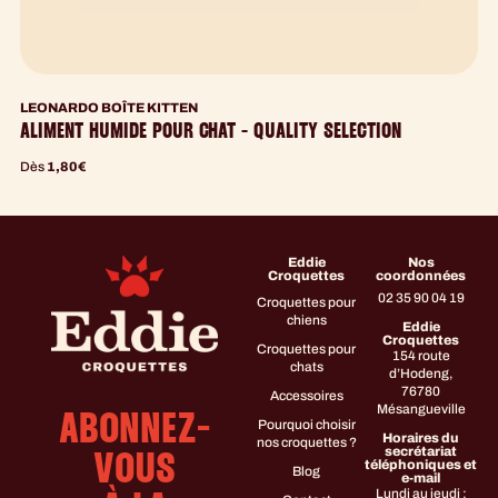
LEONARDO BOÎTE KITTEN
ALIMENT HUMIDE POUR CHAT - QUALITY SELECTION
Dès
1,80
€
Eddie
Nos
Croquettes
coordonnées
02 35 90 04 19
Croquettes pour
chiens
Eddie
Croquettes
Croquettes pour
154 route
chats
d’Hodeng,
76780
Accessoires
Mésangueville
ABONNEZ-
Pourquoi choisir
Horaires du
nos croquettes ?
secrétariat
VOUS
téléphoniques et
Blog
e-mail
Lundi au jeudi :