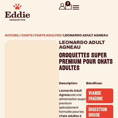
contenu
0
principal
ACCUEIL
/
CHATS
/
CHATS ADULTES
/ LEONARDO ADULT AGNEAU
LEONARDO ADULT
AGNEAU
CROQUETTES SUPER
PREMIUM POUR CHATS
ADULTES
Description
Bénéfices
Leonardo Adult
VIANDE
Agneau
est une
FRAÎCHE
alimentation super
premium
spécialement
DIGESTION
formulée pour les
DOUCE
chats adultes à