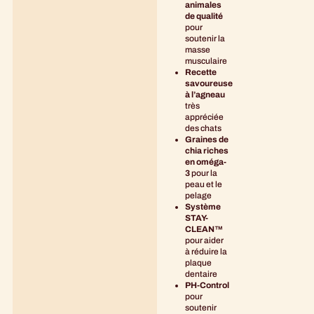
animales
de qualité
pour
soutenir la
masse
musculaire
Recette
savoureuse
à l’agneau
très
appréciée
des chats
Graines de
chia riches
en oméga-
3
pour la
peau et le
pelage
Système
STAY-
CLEAN™
pour aider
à réduire la
plaque
dentaire
PH-Control
pour
soutenir