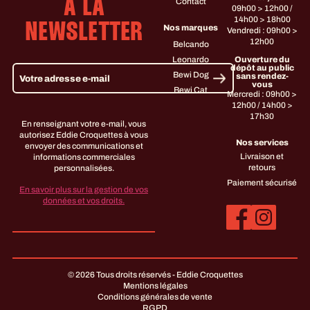
Contact
À LA
09h00 > 12h00 /
14h00 > 18h00
NEWSLETTER
Nos marques
Vendredi : 09h00 >
12h00
Belcando
Leonardo
Ouverture du
dépôt au public
Bewi Dog
sans rendez-
vous
Bewi Cat
Mercredi : 09h00 >
12h00 / 14h00 >
17h30
En renseignant votre e-mail, vous
autorisez Eddie Croquettes à vous
Nos services
envoyer des communications et
Livraison et
informations commerciales
retours
personnalisées.
Paiement sécurisé
En savoir plus sur la gestion de vos
données et vos droits.
© 2026 Tous droits réservés - Eddie Croquettes
Mentions légales
Conditions générales de vente
RGPD