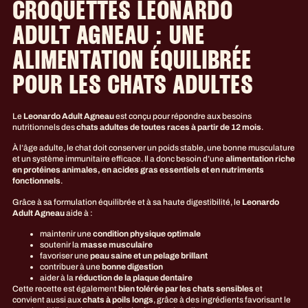
CROQUETTES LEONARDO
ADULT AGNEAU : UNE
ALIMENTATION ÉQUILIBRÉE
POUR LES CHATS ADULTES
Le
Leonardo Adult Agneau
est conçu pour répondre aux besoins
nutritionnels des
chats adultes de toutes races à partir de 12 mois
.
À l’âge adulte, le chat doit conserver un poids stable, une bonne musculature
et un système immunitaire efficace. Il a donc besoin d’une
alimentation riche
en protéines animales, en acides gras essentiels et en nutriments
fonctionnels
.
Grâce à sa formulation équilibrée et à sa haute digestibilité, le
Leonardo
Adult Agneau
aide à :
maintenir une
condition physique optimale
soutenir la
masse musculaire
favoriser une
peau saine et un pelage brillant
contribuer à une
bonne digestion
aider à la
réduction de la plaque dentaire
Cette recette est également
bien tolérée par les chats sensibles
et
convient aussi aux
chats à poils longs
, grâce à des ingrédients favorisant le