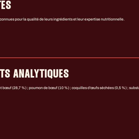
TES
nues pour la qualité de leurs ingrédients et leur expertise nutritionnelle.
TS ANALYTIQUES
et et bœuf (28,7 %) ; poumon de bœuf (10 %) ; coquilles d’œufs séchées (0,5 %) ; subs