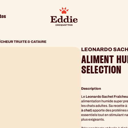
tes
CHEUR TRUITE & CATAIRE
LEONARDO SACHE
ALIMENT HU
SELECTION
Description
Le
Leonardo Sachet Fraîcheur
alimentation humide super pr
les chats adultes. Sa recette 
à chat)
apporte des protéines 
essentiels tout en stimulant na
plus exigeants.