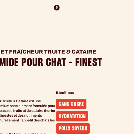
0
T FRAÎCHEUR TRUITE & CATAIRE
MIDE POUR CHAT - FINEST
Bénéfices
 Truite & Cataire
est une
SANS SUCRE
emium spécialement formulée pour
à base de
truite et de cataire (herbe
digestes et des nutriments
HYDRATATION
turellement l’appétit des chats les
POILS SOYEUX