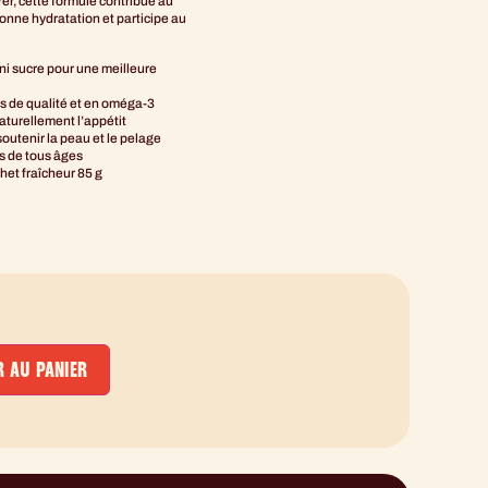
rer, cette formule contribue au
bonne hydratation et participe au
ni sucre pour une meilleure
es de qualité et en oméga-3
aturellement l’appétit
outenir la peau et le pelage
es de tous âges
het fraîcheur 85 g
 AU PANIER