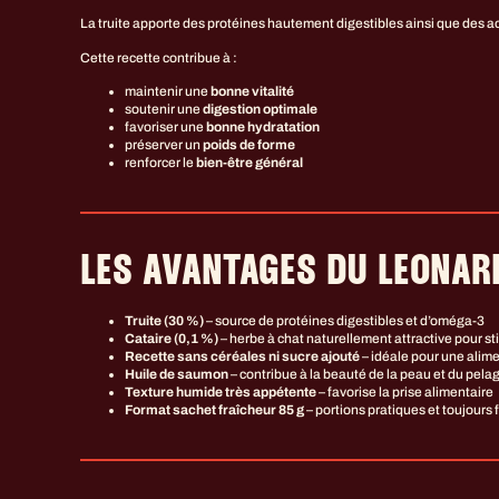
La truite apporte des protéines hautement digestibles ainsi que des ac
Cette recette contribue à :
maintenir une
bonne vitalité
soutenir une
digestion optimale
favoriser une
bonne hydratation
préserver un
poids de forme
renforcer le
bien-être général
LES AVANTAGES DU LEONARD
Truite (30 %)
– source de protéines digestibles et d’oméga-3
Cataire (0,1 %)
– herbe à chat naturellement attractive pour sti
Recette sans céréales ni sucre ajouté
– idéale pour une alim
Huile de saumon
– contribue à la beauté de la peau et du pela
Texture humide très appétente
– favorise la prise alimentaire
Format sachet fraîcheur 85 g
– portions pratiques et toujours 