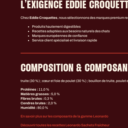
L’EXIGENCE EDDIE CROQUET
Chez
Eddie Croquettes
, nous sélectionnons des marques premium recon
Produits hautement digestibles
Recettes adaptées aux besoins naturels des chats
Marques européennes de confiance
Service client spécialisé et livraison rapide
COMPOSITION & COMPOSAN
truite (30 %) ; cœur et foie de poulet (30 %) ; bouillon de truite, poul
Protéines :
11,0 %
Matières grasses :
5,0 %
Fibres brutes :
0,3 %
Cendres brutes :
2,0 %
Humidité :
80,0 %
En savoir plus sur les composants de la gamme Leonardo
Découvrir toutes les recettes Leonardo Sachets Fraîcheur