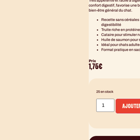
Très appétente et facile à digé
confort digestif, favorise une 
bien-être général du chat.
Recette sans céréales 
digestibilité
Truite riche en protéin
Cataire pour stimuler n
Huile de saumon pour s
Idéal pour chats adult
Format pratique en sac
Prix
1,75
€
25 en stock
AJOUTER