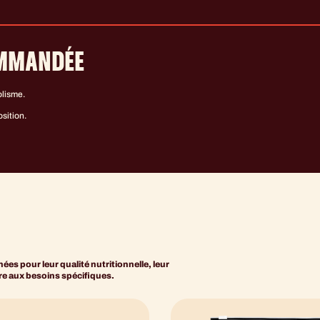
OMMANDÉE
olisme.
osition.
es pour leur qualité nutritionnelle, leur
dre aux besoins spécifiques.