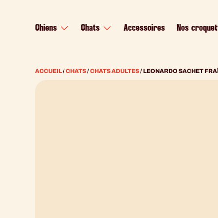
contenu
principal
Chiens
Chats
Accessoires
Nos croquet
ACCUEIL
/
CHATS
/
CHATS ADULTES
/ LEONARDO SACHET FRAÎ