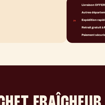
Livraison OFFERT
Autres départemen
Expédition rapid
Retrait gratuit à
Paiement sécuris
CHET FRAÎCHEUR 