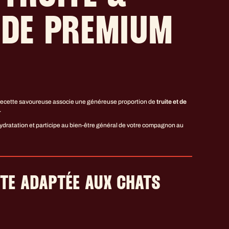
IDE PREMIUM
 recette savoureuse associe une généreuse proportion de
truite et de
.
hydratation et participe au bien-être général de votre compagnon au
TTE ADAPTÉE AUX CHATS