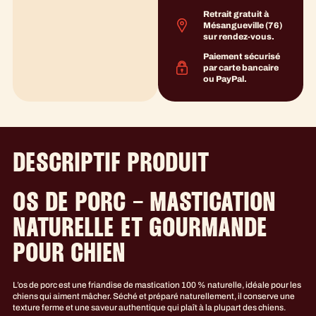
Retrait gratuit à
Mésangueville (76)
sur rendez-vous.
Paiement sécurisé
par carte bancaire
ou PayPal.
DESCRIPTIF PRODUIT
OS DE PORC – MASTICATION
NATURELLE ET GOURMANDE
POUR CHIEN
L’os de porc est une friandise de mastication 100 % naturelle, idéale pour les
chiens qui aiment mâcher. Séché et préparé naturellement, il conserve une
texture ferme et une saveur authentique qui plaît à la plupart des chiens.