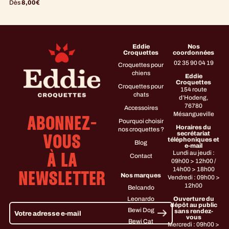
Dès
8,00
€
Eddie
Nos
Croquettes
coordonnées
02 35 90 04 19
Croquettes pour
chiens
Eddie
Croquettes
Croquettes pour
154 route
chats
d’Hodeng,
76780
Accessoires
Mésangueville
ABONNEZ-
Pourquoi choisir
Horaires du
nos croquettes ?
secrétariat
VOUS
téléphoniques et
Blog
e-mail
Lundi au jeudi :
Contact
À LA
09h00 > 12h00 /
14h00 > 18h00
NEWSLETTER
Nos marques
Vendredi : 09h00 >
12h00
Belcando
Leonardo
Ouverture du
dépôt au public
Bewi Dog
sans rendez-
vous
Bewi Cat
Mercredi : 09h00 >