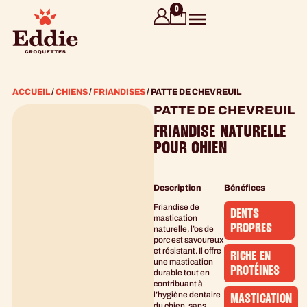
contenu
0
principal
ACCUEIL
/
CHIENS
/
FRIANDISES
/ PATTE DE CHEVREUIL
PATTE DE CHEVREUIL
FRIANDISE NATURELLE
POUR CHIEN
Description
Bénéfices
Friandise de
DENTS
mastication
PROPRES
naturelle, l’os de
porc est savoureux
et résistant. Il offre
RICHE EN
une mastication
PROTÉINES
durable tout en
contribuant à
l’hygiène dentaire
MASTICATION
du chien, sans