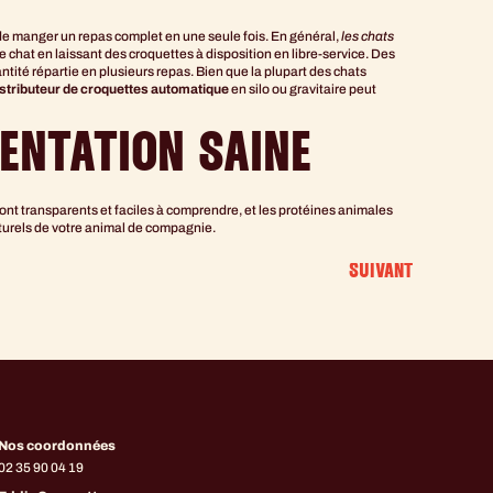
ue de manger un repas complet en une seule fois. En général,
les chats
re chat en laissant des croquettes à disposition en libre-service. Des
tité répartie en plusieurs repas. Bien que la plupart des chats
istributeur de croquettes automatique
en silo ou gravitaire peut
ENTATION SAINE
sont transparents et faciles à comprendre, et les protéines animales
turels de votre animal de compagnie.
SUIVANT
Nos coordonnées
02 35 90 04 19