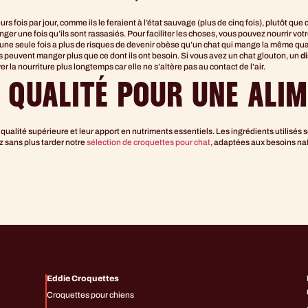
s fois par jour, comme ils le feraient à l’état sauvage (plus de cinq fois), plutôt q
ger une fois qu’ils sont rassasiés. Pour faciliter les choses, vous pouvez nourrir vot
une seule fois a plus de risques de devenir obèse qu’un chat qui mange la même quan
s peuvent manger plus que ce dont ils ont besoin. Si vous avez un chat glouton, un
d
r la nourriture plus longtemps car elle ne s’altère pas au contact de l’air.
 QUALITÉ POUR UNE ALIM
qualité supérieure et leur apport en nutriments essentiels. Les ingrédients utilisés 
z sans plus tarder notre
sélection de croquettes pour chat
, adaptées aux besoins na
Eddie Croquettes
Croquettes pour chiens